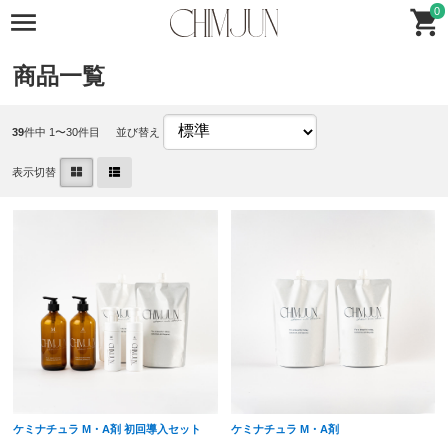
0
商品一覧
39
件中 1〜30件目
並び替え
表示切替
ケミナチュラ M・A剤 初回導入セット
ケミナチュラ M・A剤